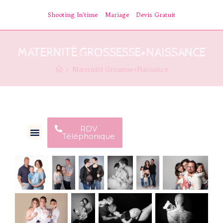
Shooting In’time
Mariage
Devis Gratuit
MATERNITÉ GROSSESSE+NAISSANCE
>
Maternité Grossesse+Naissance
RDV
Téléphonique