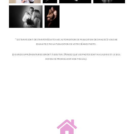
* Les tarifs sont des tarifs réduits avec autorisation de publication des images. Si vous ne
souhaitez pas la publication de votre séance photo,
50 euros supplémentaires seront à ajouter. (Pensez que vos photos sont ma galerie et le seul
moyen de promouvoir mon travail).