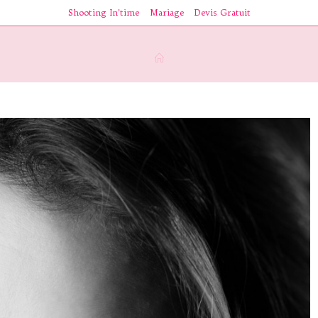
Shooting In’time
Mariage
Devis Gratuit